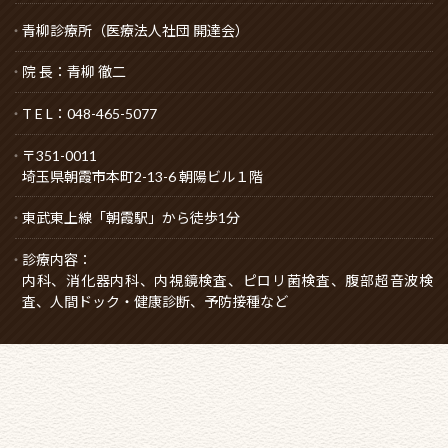
青柳診療所（医療法人社団 開達会）
院 長：青柳 徹二
T E L：048-465-5077
〒351-0011
埼玉県朝霞市本町2-13-6 朝陽ビル１階
東武東上線「朝霞駅」から徒歩1分
診療内容：
内科、消化器内科、内視鏡検査、ピロリ菌検査、
腹部超音波検
査、人間ドック・健康診断、予防接種など